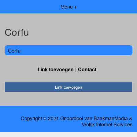
Menu +
Corfu
Corfu
Link toevoegen
Contact
Link toevoegen
Copyright © 2021 Onderdeel van
BaakmanMedia
&
Vrolijk Internet Services