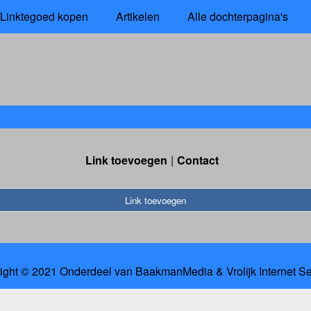
Linktegoed kopen
Artikelen
Alle dochterpagina's
Link toevoegen
Contact
Link toevoegen
ight © 2021 Onderdeel van
BaakmanMedia
&
Vrolijk Internet S